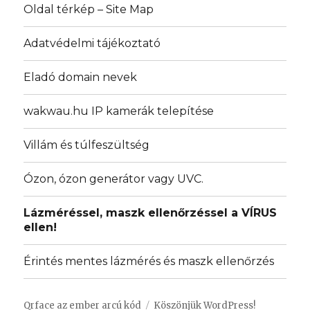
Oldal térkép – Site Map
Adatvédelmi tájékoztató
Eladó domain nevek
wakwau.hu IP kamerák telepítése
Villám és túlfeszültség
Ózon, ózon generátor vagy UVC.
Lázméréssel, maszk ellenőrzéssel a VÍRUS
ellen!
Érintés mentes lázmérés és maszk ellenőrzés
Qrface az ember arcú kód
Köszönjük WordPress!