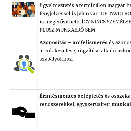
figyelmeztetés a terminálon magyar h
fényjelzéssel is jelen van. DE TÁVOLRÓ
is megerősíthető. ÍGY NINCS SZEMÉL
PLUSZ MUNKAERŐ SEM.
Azonosítás – arcfelismerés
és azonos
arcok kezelése, rögzítése alkalmazko
szabályokhoz.
Érintésmentes beléptetés
és összeka
rendszerekkel, egyszerűsített
munkaid