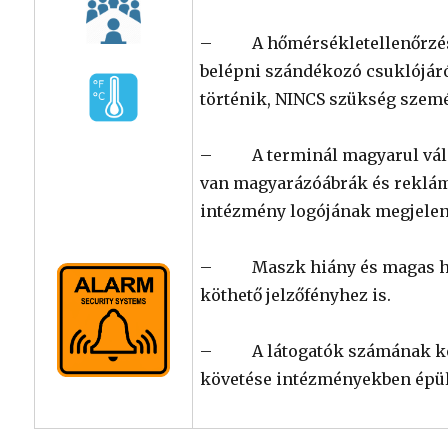
– A hőmérsékletellenőrzés é
belépni szándékozó csuklójáró
történik, NINCS szükség szem
– A terminál magyarul válasz
van magyarázóábrák és reklámg
intézmény logójának megjelení
– Maszk hiány és magas hő
köthető jelzőfényhez is.
– A látogatók számának kor
követése intézményekben épü