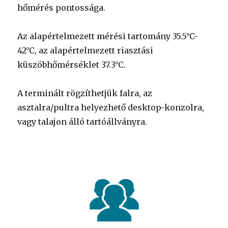
hőmérés pontossága.
Az alapértelmezett mérési tartomány 35.5°C-
42°C, az alapértelmezett riasztási
küszöbhőmérséklet 37.3°C.
A terminált rögzíthetjük falra, az
asztalra/pultra helyezhető desktop-konzolra,
vagy talajon álló tartóállványra.