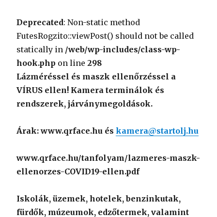
Deprecated
: Non-static method
FutesRogzito::viewPost() should not be called
statically in
/web/wp-includes/class-wp-
hook.php
on line
298
Lázméréssel és maszk ellenőrzéssel a
VÍRUS ellen! Kamera terminálok és
rendszerek, járványmegoldások.
Árak: www.qrface.hu és
kamera@startolj.hu
www.qrface.hu/tanfolyam/lazmeres-maszk-
ellenorzes-COVID19-ellen.pdf
Iskolák, üzemek, hotelek, benzinkutak,
fürdők, múzeumok, edzőtermek, valamint