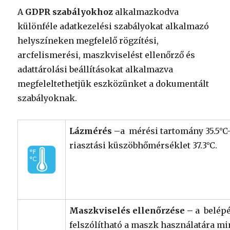
A
GDPR szabályokhoz
alkalmazkodva
különféle adatkezelési szabályokat alkalmazó
helyszíneken megfelelő rögzítési,
arcfelismerési, maszkviselést ellenőrző és
adattárolási beállításokat alkalmazva
megfeleltethetjük eszközünket a dokumentált
szabályoknak.
Lázmérés –
a mérési tartomány 35.5°C-
riasztási küszöbhőmérséklet 37.3°C.
Maszkviselés ellenőrzése –
a belépé
felszólítható a maszk használatára min