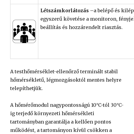
Létszámkorlátozás –
a belépő és kil
egyszerű követése a monitoron, fényjel
beállítás és hozzárendelt riasztás.
A testhőmérséklet-ellenőrző terminált stabil
hőmérsékletű, légmozgásoktól mentes helyre
telepíthetjük.
A hőmérőmodul nagypontosságú 10°C-tól 30°C-
ig terjedő környezeti hőmérsékleti
tartományban garantálja a kellően pontos
működést, a tartományon kívül csökken a